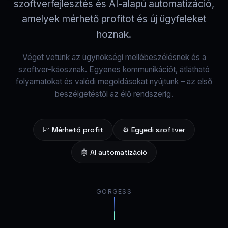
szoftverfejlesztés és AI-alapú automatizáció,
amelyek mérhető profitot és új ügyfeleket
hoznak.
Véget vetünk az ügynökségi mellébeszélésnek és a
szoftver-káosznak. Egyenes kommunikációt, átlátható
folyamatokat és valódi megoldásokat nyújtunk – az első
beszélgetéstől az élő rendszerig.
📈 Mérhető profit
⚙️ Egyedi szoftver
🤖 AI automatizáció
GÖRGESS