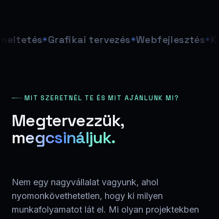
etés
Grafikai tervezés
Webfejlesztés
Közös
MIT SZERETNÉL TE ÉS MIT AJÁNLUNK MI?
Megtervezzük,
megcsináljuk.
Nem egy nagyvállalat vagyunk, ahol
nyomonkövethetetlen, hogy ki milyen
munkafolyamatot lát el. Mi olyan projektekben