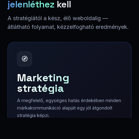
jelenléthez
kell
A stratégiától a kész, élő weboldalig —
átlátható folyamat, kézzelfogható eredmények.
🧭
Marketing
stratégia
A megfelelő, egységes hatás érdekében minden
márkakommunikáció alapját egy jól átgondolt
stratégia képzi.
Tervezés · Üzenet · Csatornák