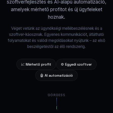
szoftverfejlesztés és AI-alapú automatizáció,
amelyek mérhető profitot és új ügyfeleket
hoznak.
Véget vetünk az ügynökségi mellébeszélésnek és a
szoftver-káosznak. Egyenes kommunikációt, átlátható
folyamatokat és valódi megoldásokat nyújtunk – az első
beszélgetéstől az élő rendszerig.
📈 Mérhető profit
⚙️ Egyedi szoftver
🤖 AI automatizáció
GÖRGESS