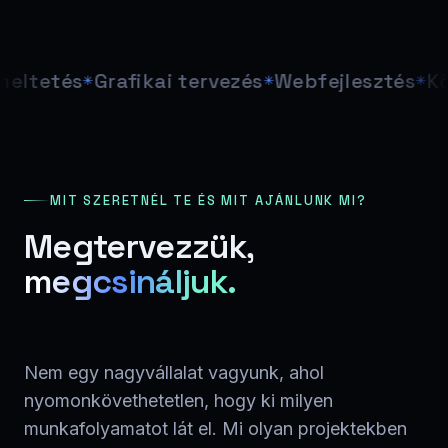
tés
Grafikai tervezés
Webfejlesztés
Közöss
MIT SZERETNÉL TE ÉS MIT AJÁNLUNK MI?
Megtervezzük,
megcsináljuk.
Nem egy nagyvállalat vagyunk, ahol
nyomonkövethetetlen, hogy ki milyen
munkafolyamatot lát el. Mi olyan projektekben