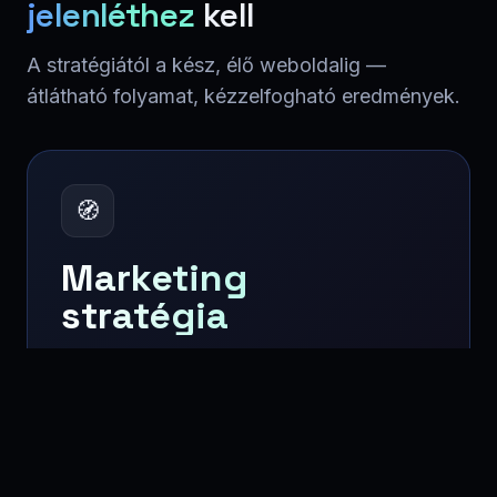
jelenléthez
kell
A stratégiától a kész, élő weboldalig —
átlátható folyamat, kézzelfogható eredmények.
🧭
Marketing
stratégia
A megfelelő, egységes hatás érdekében minden
márkakommunikáció alapját egy jól átgondolt
stratégia képzi.
Tervezés · Üzenet · Csatornák