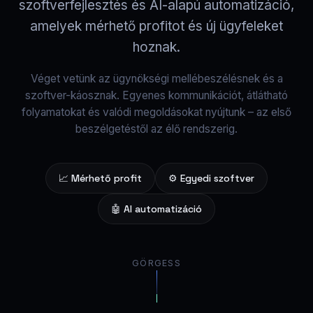
szoftverfejlesztés és AI-alapú automatizáció,
amelyek mérhető profitot és új ügyfeleket
hoznak.
Véget vetünk az ügynökségi mellébeszélésnek és a
szoftver-káosznak. Egyenes kommunikációt, átlátható
folyamatokat és valódi megoldásokat nyújtunk – az első
beszélgetéstől az élő rendszerig.
📈 Mérhető profit
⚙️ Egyedi szoftver
🤖 AI automatizáció
GÖRGESS