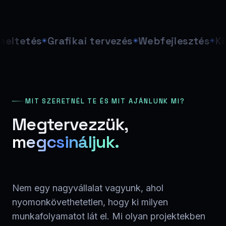
etés
Grafikai tervezés
Webfejlesztés
Közöss
MIT SZERETNÉL TE ÉS MIT AJÁNLUNK MI?
Megtervezzük,
megcsináljuk.
Nem egy nagyvállalat vagyunk, ahol
nyomonkövethetetlen, hogy ki milyen
munkafolyamatot lát el. Mi olyan projektekben